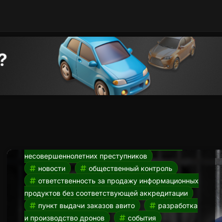
Усиление ответственности
за продажу
информационных продуктов
для блогеров. Новости НК от
23.03
23.03.2024
авито
авито пвз
ГИС
«Профилактика»
Добро.РФ
досрочная
сдача егэ
егэ 2024
егэ досрочно
наказание для коучей
наказания для
блогеров
народный контролер
народный контроль
наставники для
несовершеннолетних преступников
новости
общественный контроль
ответственность за продажу информационных
продуктов без соответствующей аккредитации
пункт выдачи заказов авито
разработка
и производство дронов
события