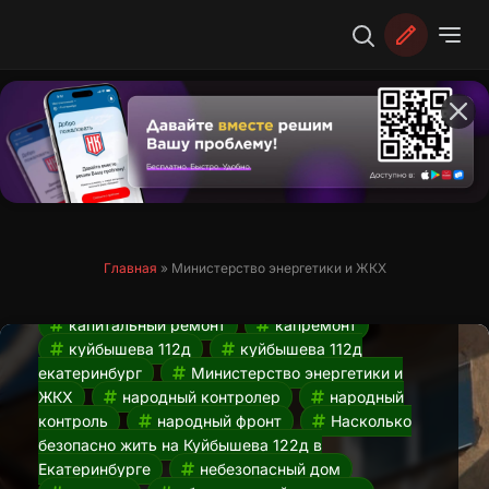
Перейти
к
содержимому
Аварийное состояние дома.
Насколько безопасно жить на
Куйбышева 112д в Екатеринбурге?
22.03.2024
Главная
»
Министерство энергетики и ЖКХ
аварийное состояние дома
гуляет
грунт
Екатеринбург
жкх
капитальный ремонт
капремонт
куйбышева 112д
куйбышева 112д
екатеринбург
Министерство энергетики и
ЖКХ
народный контролер
народный
контроль
народный фронт
Насколько
безопасно жить на Куйбышева 122д в
Екатеринбурге
небезопасный дом