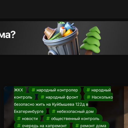
Аварийное состояние дома.
Насколько безопасно жить
на Куйбышева 112д в
Екатеринбурге?
22.03.2024
аварийное состояние дома
гуляет
грунт
Екатеринбург
жкх
капитальный ремонт
капремонт
куйбышева 112д
куйбышева 112д
екатеринбург
Министерство энергетики и
ЖКХ
народный контролер
народный
контроль
народный фронт
Насколько
безопасно жить на Куйбышева 122д в
Екатеринбурге
небезопасный дом
новости
общественный контроль
очередь на капремонт
ремонт дома