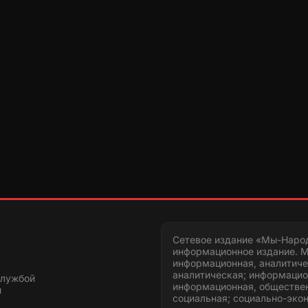
Сетевое издание «Мы-Наро
информационное издание. М
информационная, аналитиче
аналитическая; информацио
службой
информационная, обществен
и
социальная; социально-эко