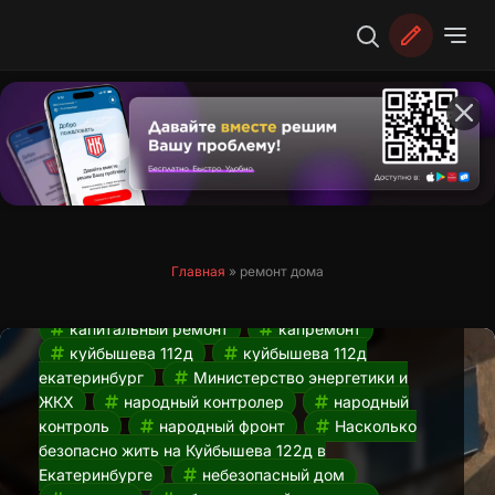
Перейти
к
содержимому
Аварийное состояние дома.
Насколько безопасно жить на
Куйбышева 112д в Екатеринбурге?
22.03.2024
Главная
»
ремонт дома
аварийное состояние дома
гуляет
грунт
Екатеринбург
жкх
капитальный ремонт
капремонт
куйбышева 112д
куйбышева 112д
екатеринбург
Министерство энергетики и
ЖКХ
народный контролер
народный
контроль
народный фронт
Насколько
безопасно жить на Куйбышева 122д в
Екатеринбурге
небезопасный дом