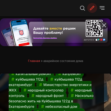
Перейти
к
содержимому
Аварийное состояние дома.
Насколько безопасно жить на
Куйбышева 112д в Екатеринбурге?
22.03.2024
Главная
»
аварийное состояние дома
аварийное состояние дома
гуляет
грунт
Екатеринбург
жкх
капитальный ремонт
капремонт
куйбышева 112д
куйбышева 112д
екатеринбург
Министерство энергетики и
ЖКХ
народный контролер
народный
контроль
народный фронт
Насколько
безопасно жить на Куйбышева 122д в
Екатеринбурге
небезопасный дом