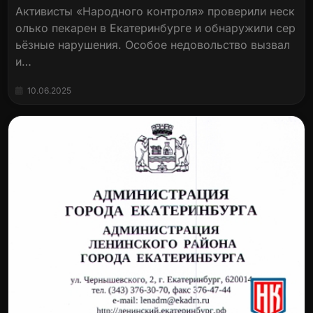
Активисты «Народного контроля» проверили неск
олько пекарен в Екатеринбурге и обнаружили сер
ьёзные нарушения. Особое недовольство вызвал
и…
10.06.2025