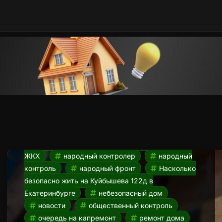
Аварийное состояние дома.
Насколько безопасно жить
на Куйбышева 112д в
Екатеринбурге?
22.03.2024
аварийное состояние дома
гуляет
грунт
Екатеринбург
жкх
капитальный ремонт
капремонт
куйбышева 112д
куйбышева 112д
екатеринбург
Министерство энергетики и
ЖКХ
народный контролер
народный
контроль
народный фронт
Насколько
безопасно жить на Куйбышева 122д в
Екатеринбурге
небезопасный дом
новости
общественный контроль
очередь на капремонт
ремонт дома