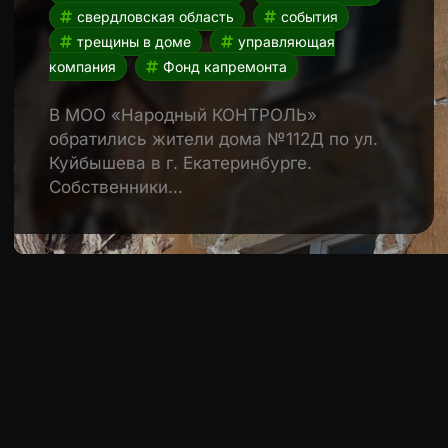
свердловская область
события
трещины в доме
управляющая
компания
Фонд капремонта
В МОО «Народный КОНТРОЛЬ»
обратились жители дома №112Д по ул.
Куйбышева в г. Екатеринбурге.
Собственники…