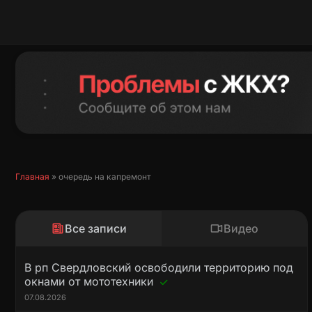
Перейти
к
содержимому
Главная
»
очередь на капремонт
Все записи
Видео
В рп Свердловский освободили территорию под
окнами от мототехники
07.08.2026