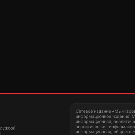
Сетевое издание «Мы-Наро
информационное издание. М
информационная, аналитиче
аналитическая; информацио
службой
информационная, обществен
и