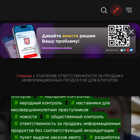
Перейти
к
содержимому
Усиление ответственности за продажу
информационных продуктов для
блогеров. Новости НК от 23.03
23.03.2024
авито
авито пвз
ГИС
«Профилактика»
Добро.РФ
досрочная
Главная
»
УСИЛЕНИЕ ОТВЕТСТВЕННОСТИ ЗА ПРОДАЖУ
ИНФОРМАЦИОННЫХ ПРОДУКТОВ ДЛЯ БЛОГЕРОВ
сдача егэ
егэ 2024
егэ досрочно
наказание для коучей
наказания для
блогеров
народный контролер
народный контроль
наставники для
несовершеннолетних преступников
новости
общественный контроль
ответственность за продажу информационных
продуктов без соответствующей аккредитации
пункт выдачи заказов авито
разработка