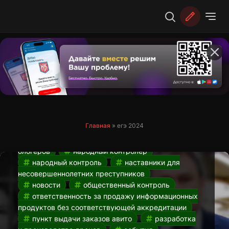
Перейти
к
содержимому
Усиление ответственности за продажу
информационных продуктов для
блогеров. Новости НК от 23.03
23.03.2024
авито
авито пвз
ГИС
«Профилактика»
Добро.РФ
досрочная
Главная
»
егэ 2024
сдача егэ
егэ 2024
егэ досрочно
наказание для коучей
наказания для
блогеров
народный контролер
народный контроль
наставники для
несовершеннолетних преступников
новости
общественный контроль
ответственность за продажу информационных
продуктов без соответствующей аккредитации
пункт выдачи заказов авито
разработка