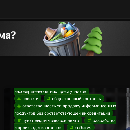
Усиление ответственности
за продажу
информационных продуктов
для блогеров. Новости НК от
23.03
23.03.2024
авито
авито пвз
ГИС
«Профилактика»
Добро.РФ
досрочная
сдача егэ
егэ 2024
егэ досрочно
наказание для коучей
наказания для
блогеров
народный контролер
народный контроль
наставники для
несовершеннолетних преступников
новости
общественный контроль
ответственность за продажу информационных
продуктов без соответствующей аккредитации
пункт выдачи заказов авито
разработка
и производство дронов
события