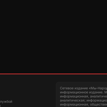
Сетевое издание «Мы-Наро
информационное издание. М
информационная, аналитиче
аналитическая; информацио
службой
информационная, обществен
и