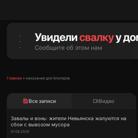
Перейти
к
содержимому
Главная
»
наказания для блогеров
Все записи
Видео
Завалы и вонь: жители Невьянска жалуются на
сбои с вывозом мусора
07.08.2026