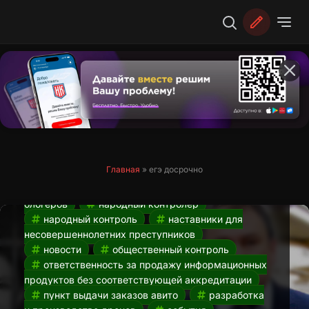
Перейти
к
содержимому
Усиление ответственности за продажу
информационных продуктов для
блогеров. Новости НК от 23.03
23.03.2024
авито
авито пвз
ГИС
«Профилактика»
Добро.РФ
досрочная
Главная
»
егэ досрочно
сдача егэ
егэ 2024
егэ досрочно
наказание для коучей
наказания для
блогеров
народный контролер
народный контроль
наставники для
несовершеннолетних преступников
новости
общественный контроль
ответственность за продажу информационных
продуктов без соответствующей аккредитации
пункт выдачи заказов авито
разработка