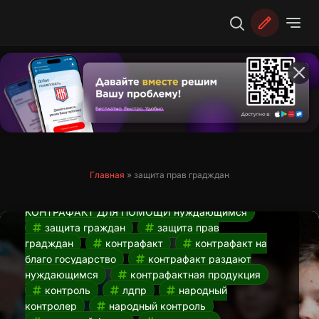
Перейти
к
содержимому
Депутаты предлагают использовать
контрафактную продукцию для
нуждающихся
20.03.2024
Главная
»
защита прав градждан
депутаты
депутаты госдумы
ДЕПУТАТЫ предлагают использовать
КОНТРАФАКТ ДЛЯ ПОМОЩИ нуждающимся
защита граждан
защита прав
градждан
контрафакт
контрафакт на
благо государство
контрафакт раздают
нуждающимся
контрафактная продукция
контроль
лдпр
народный
контролер
народный контроль