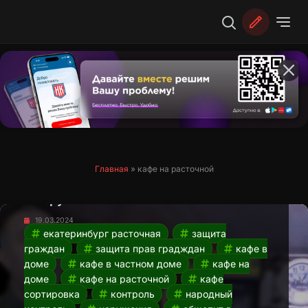
Перейти
к
содержимому
Кафе в частном доме на Старой
Главная
»
кафе на расточной
Сортировке. Опасность для здоровья
и нарушение закона
19.03.2024
екатеринбург расточная
защита
граждан
защита прав градждан
кафе в
доме
кафе в частном доме
кафе на
доме
кафе на расточной
кафе
сортировка
контроль
народный