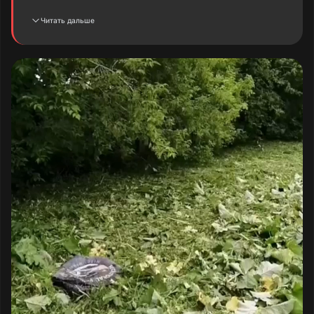
жильцов.
Читать дальше
Зафиксировано:
Борщевик Сосновского (опасное
растение, вызывающее тяжёлые
ожоги) просто скошен, но не удалён,
не вывезен, не сожжён и не
обработан химически. Оставленная
на месте надземная часть сохраняет
токсичность, семена и корни
остаются жизнеспособными. Это не
уничтожение, а имитация борьбы.
Покос травы выполнен не полностью:
значительные участки придомовой
территории остались нескошенными,
что подтверждается фотографиями.