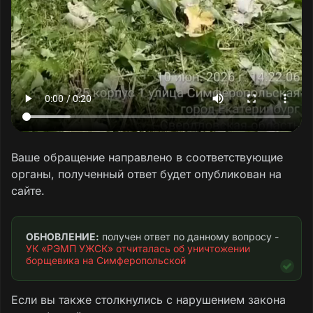
Скошенная трава и борщевик
оставлены на газонах, что нарушает
п. 3.8.3 Правил № 170,
предусматривающий уборку
скошенной растительности.
Действия УК «РЭМП УЖСК» носят характер
формального «отчёта» без реального
устранения нарушений. Оставленный на
территории скошенный борщевик
Ваше обращение направлено в соответствующие
продолжает представлять угрозу жизни и
органы, полученный ответ будет опубликован на
здоровью граждан, в том числе
сайте.
несовершеннолетних жителей
многоквартирного дома № 25.
ОБНОВЛЕНИЕ:
 получен ответ по данному вопросу - 
УК «РЭМП УЖСК» отчиталась об уничтожении 
Текст обращения
борщевика на Симферопольской
Если вы также столкнулись с нарушением закона