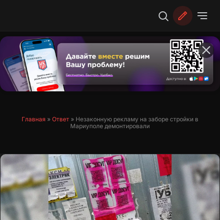
Перейти
к
содержимому
Главная
»
Ответ
»
Незаконную рекламу на заборе стройки в
Мариуполе демонтировали