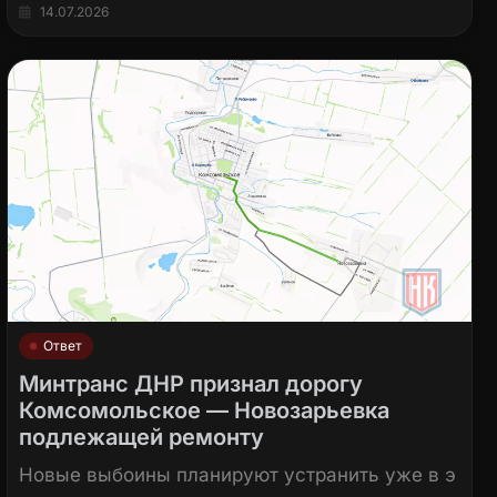
14.07.2026
Ответ
Минтранс ДНР признал дорогу
Комсомольское — Новозарьевка
подлежащей ремонту
Новые выбоины планируют устранить уже в э