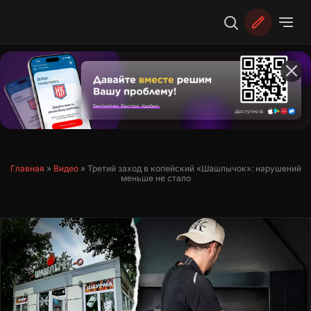
Перейти
к
содержимому
Главная
»
Видео
»
Третий заход в копейский «Шашлычок»: нарушений
меньше не стало