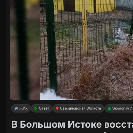
ЖКХ
Ответ
Свердловская Область
Экология И
В Большом Истоке восст