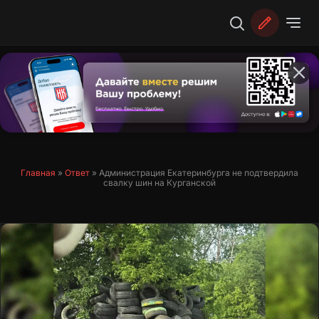
Перейти
к
содержимому
Главная
»
Ответ
»
Администрация Екатеринбурга не подтвердила
свалку шин на Курганской