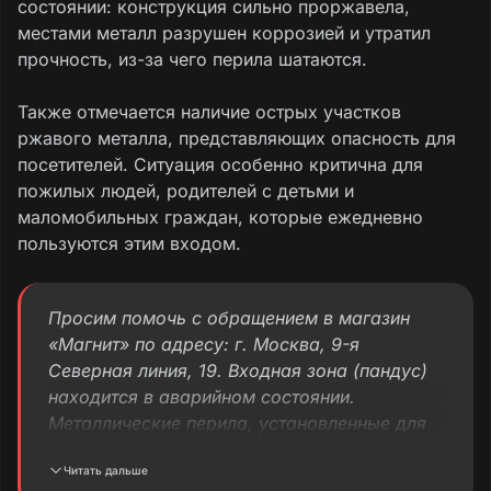
состоянии: конструкция сильно проржавела,
местами металл разрушен коррозией и утратил
прочность, из-за чего перила шатаются.
Также отмечается наличие острых участков
ржавого металла, представляющих опасность для
посетителей. Ситуация особенно критична для
пожилых людей, родителей с детьми и
маломобильных граждан, которые ежедневно
пользуются этим входом.
Просим помочь с обращением в магазин
«Магнит» по адресу: г. Москва, 9-я
Северная линия, 19. Входная зона (пандус)
находится в аварийном состоянии.
Металлические перила, установленные для
обеспечения безопасности входа, сильно
Читать дальше
проржавели и имеют видимые повреждения