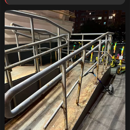
металла.
Данные повреждения носят критический
характер:
Перила утратили несущую
способность (шатаются).
Коррозия разъела металл насквозь —
в любой момент конструкция может
сломаться под весом опирающегося
человека.
Острые края ржавого металла могут
представлять угрозу порезов.
Ситуация создаёт прямую угрозу жизни и
здоровью людей. Перила предназначены
для поддержки, особенно для пожилых
людей, инвалидов, родителей с детьми и