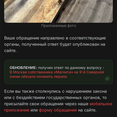
посетителей в гололёд.
В случае обрушения конструкции в момент
опоры человек может получить серьёзные
Приложенные фото
травмы, включая переломы и черепно-
мозговые повреждения. Согласно ст. 1064
Ваше обращение направлено в соответствующие
ГК РФ, именно АО «Тандер» несёт
органы, полученный ответ будет опубликован на
ответственность за вред, причинённый
сайте.
вследствие ненадлежащего содержания
имущества.
ОБНОВЛЕНИЕ:
 получен ответ по данному вопросу - 
В Москве собственника «Магнита» на 9-й Северной 
На основании вышеизложенного,
линии обязали починить перила
руководствуясь ст. 7 (право на
безопасность товаров и услуг) и ст. 14
Если вы также столкнулись с нарушением закона
Закона РФ «О защите прав потребителей» №
или с бездействием государственных органов, то
2300-1.
присылайте свои обращения через наше
мобильное
приложение
или
форму обращения
на сайте.
ТРЕБУЕМ: