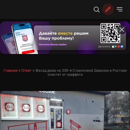
Перейти
к
содержимому
Главная
»
Ответ
»
Фасад дома на 339-й Стрелковой Дивизии в Ростове
очистят от граффити