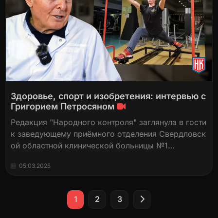
Здоровье, спорт и изобретения: интервью с
Григорием Петросяном
Редакция "Народного контроля" заглянула в гости
к заведующему приёмного отделения Свердловск
ой областной клинической больницы №1…
05.03.2025
Пагинация
1
2
3
записей