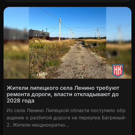
Жители липецкого села Ленино требуют
ремонта дороги, власти откладывают до
2028 года
Из села Ленино Липецкой области поступило обр
ащение о разбитой дороге на переулке Багряный-
2. Жители неоднократно…