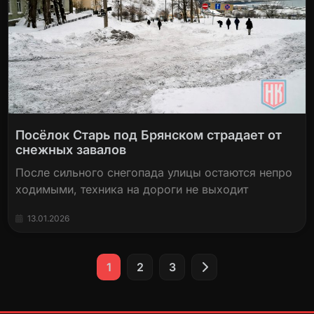
Посёлок Старь под Брянском страдает от
снежных завалов
После сильного снегопада улицы остаются непро
ходимыми, техника на дороги не выходит
13.01.2026
Пагинация
1
2
3
записей