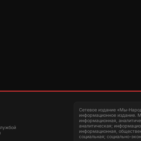
Сетевое издание «Мы-Наро
информационное издание. М
информационная, аналитиче
аналитическая; информацио
службой
информационная, обществен
и
социальная; социально-эко