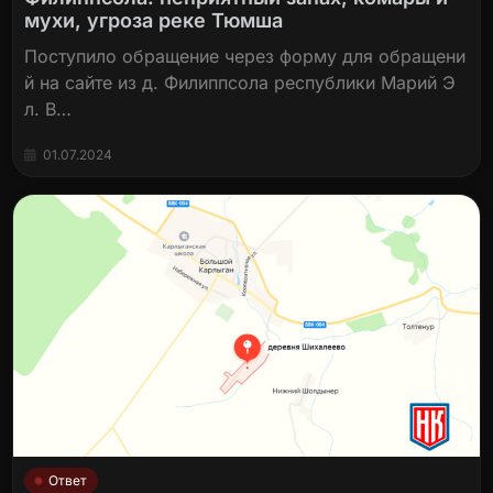
мухи, угроза реке Тюмша
Поступило обращение через форму для обращени
й на сайте из д. Филиппсола республики Марий Э
л. В…
01.07.2024
Ответ