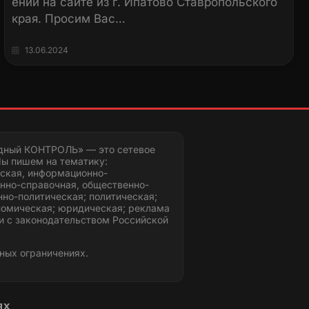
ений на сайте из г. Ипатово Ставропольского
края. Просим Вас…
13.06.2024
дный КОНТРОЛЬ» — это сетевое
ы пишем на тематику:
ская, информационно-
нно-справочная, общественно-
но-политическая; политическая;
номическая; юридическая; реклама
и с законодательством Российской
ных ограничениях.
ЯХ