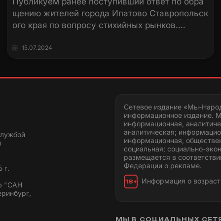
Публикуем ранее поступивший ответ по обра
щению жителей города Ипатово Ставропольск
ого края по вопросу стихийных рынков.…
15.07.2024
Сетевое издание «Мы-Наро
информационное издание. М
информационная, аналитиче
аналитическая; информацио
службой
информационная, обществен
и
социальная; социально-эко
размещается в соответстви
Федерации о рекламе.
 г.
Информация о возраст
18+
ю "САН
еринбург,
МЫ В СОЦИАЛЬНЫХ СЕТ