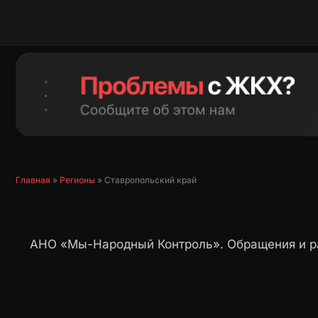
Перейти
к
содержимому
Главная
»
Регионы
»
Ставропольский край
АНО «Мы-Народный Контроль». Обращения и ра