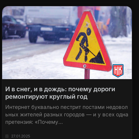
И в снег, и в дождь: почему дороги
ремонтируют круглый год
Интернет буквально пестрит постами недовол
ьных жителей разных городов — и у всех одна
претензия: «Почему…
27.01.2025