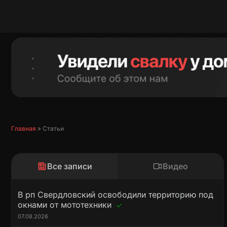
Перейти
к
содержимому
Главная
»
Статьи
Все записи
Видео
В рп Свердловский освободили территорию под
окнами от мототехники
07.08.2026