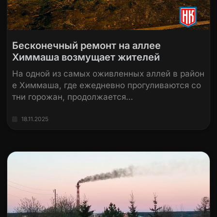
Бесконечный ремонт на аллее
Химмаша возмущает жителей
На одной из самых оживленных аллей в район
е Химмаша, где ежедневно прогуливаются со
тни горожан, продолжается…
18.11.2025