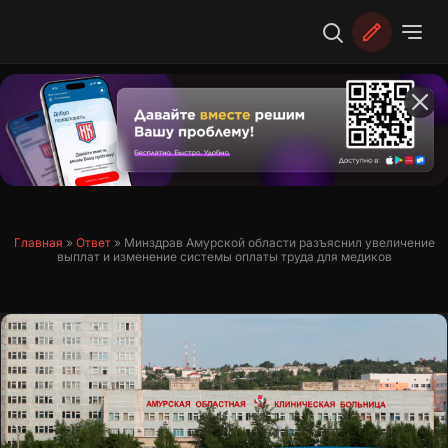
Перейти
к
содержимому
Главная
»
Ответ
»
Минздрав Амурской области разъяснил увеличение
выплат и изменение системы оплаты труда для медиков