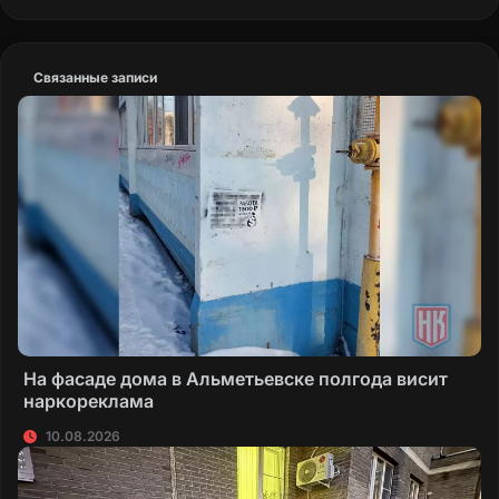
установленного особого противопожарного
режима на территории ДНР (постановление
Правительства ДНР от 07.05.2026 г. № 37-9).
Связанные записи
Текст обращения
На фасаде дома в Альметьевске полгода висит
наркореклама
10.08.2026