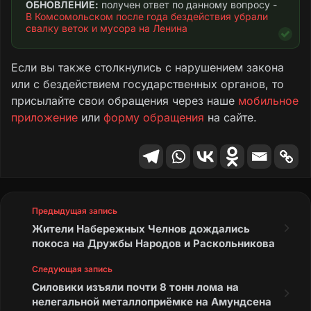
ОБНОВЛЕНИЕ:
 получен ответ по данному вопросу - 
управлению МКД на территории ДНР»
В Комсомольском после года бездействия убрали 
скошенная трава не собрана и не вывезена
свалку веток и мусора на Ленина
(в нарушение ГОСТ Р 56195-2014, п. 6.3.1 и
противопожарных правил содержания
Если вы также столкнулись с нарушением закона
территории). О покосе травы ЕРФ отчитался,
или с бездействием государственных органов, то
а убрать территорию после него не считает
присылайте свои обращения через наше
мобильное
нужным. Фото прилагаются.
приложение
или
форму обращения
на сайте.
Свалка из спиленных ветвей и территория со
скошенной травой располагаются возле
строения сараев. В предыдущие годы уже
неоднократно возникали возгорания этого
строения, для ликвидации которых
Предыдущая запись
привлекались службы МЧС.
Жители Набережных Челнов дождались
покоса на Дружбы Народов и Раскольникова
Просим принять меры и оказать содействие
Следующая запись
в решении вопроса по уборке свалки ветвей,
Силовики изъяли почти 8 тонн лома на
мусора и скошенной травы в
нелегальной металлоприёмке на Амундсена
вышеуказанном дворе в условиях