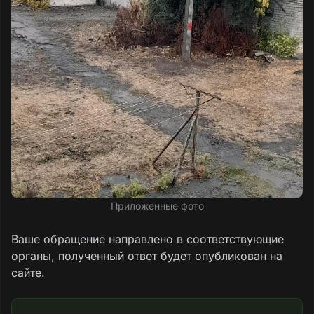
ответственных структур по уборке свалки. В
итоге обращения снова перенаправлены в
Министерство строительства и ЖКХ ДНР,
«Единый региональный фонд по управлению
МКД на территории ДНР» и в
администрацию Старобешевского м. о.
Однако эти структуры ограничиваются лишь
взаимным перебрасыванием обращений
граждан друг другу, без фактических
действий по уборке свалки. Ответы от
04.06.2026 г., 19.06.2026 г. и 22.06.2026 г.
прилагаются. Указанные структуры всё
никак не могут поделить территорию и зоны
Приложенные фото
ответственности в течение целого года!
Ваше обращение направлено в соответствующие
К тому же с апреля 2026 года территория
органы, полученный ответ будет опубликован на
двора зарастала травой (высотой до 40–50
сайте.
см). 10.06.2026 г. был проведен покос,
однако «Единым региональным фондом по