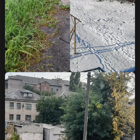
направлено обращение № 328679068 по
вопросу отсутствия с мая 2025 года уборки
спиленных ветвей деревьев и попутно
образовавшейся там же свалки мусора в
указанном дворе. 06.03.2026 г. от
администрации Старобешевского м. о.
получен ответ, что ветки и мусор с
внутридворовой территории будут убраны в
период с 16.03.2026 г. по 15.05.2026 г. То
есть еще в течение двух месяцев. Однако по
истечении всех заявленных сроков никаких
действий по уборке ветвей и мусора в
указанном дворе так и не последовало.
18.05.2026 г. и 19.05.2026 г. поданы
повторные обращения № 347786120 и №
347816191 уже в Аппарат Главы и
Правительства ДНР на бездействие