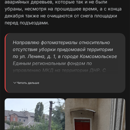
аварийных деревьев, которые так и не были
убраны, несмотря на прошедшее время, а с конца
декабря также не очищаются от снега площадки
перед подъездами.
Направляю фотоматериалы относительно
отсутствия уборки придомовой территории
по ул. Ленина, д. 1, в городе Комсомольское
Единым региональным фондом по
управлению МКД на территории ДНР. С
конца мая 2025 г. с придомовой территории
Читать дальше
не убраны спиленные ветки аварийных
деревьев. Первое фото сделано 05.10.2025
г., второе — 21.12.2025 г. Сменилось четыре
сезона года, а ветки всё на том же месте. С
27.12.2025 г. не расчищены площадки перед
подъездами домов от снега.