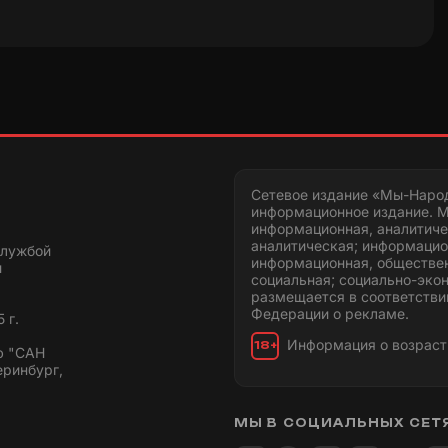
Сетевое издание «Мы-Наро
информационное издание. М
информационная, аналитиче
аналитическая; информацио
службой
информационная, обществен
и
социальная; социально-эко
размещается в соответстви
Федерации о рекламе.
 г.
Информация о возраст
18+
ю "САН
еринбург,
МЫ В СОЦИАЛЬНЫХ СЕТ