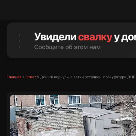
Перейти
к
содержимому
Главная
»
Ответ
»
Деньги вернули, а ветки остались: прокуратура ДНР