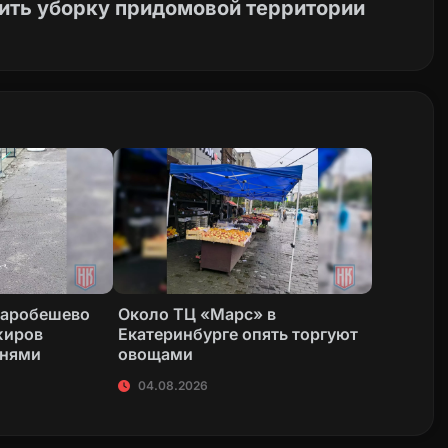
дить уборку придомовой территории
таробешево
Около ТЦ «Марс» в
жиров
Екатеринбурге опять торгуют
енями
овощами
04.08.2026