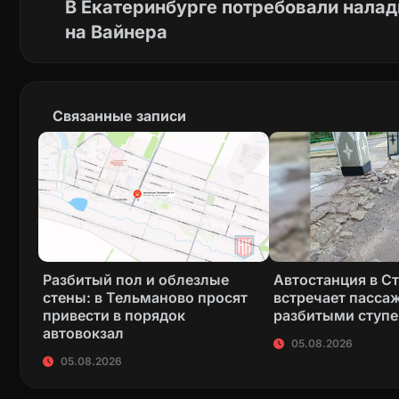
В Екатеринбурге потребовали нала
на Вайнера
Связанные записи
Разбитый пол и облезлые
Автостанция в С
стены: в Тельманово просят
встречает пасса
привести в порядок
разбитыми ступ
автовокзал
05.08.2026
05.08.2026