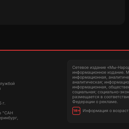
Сетевое издание «Мы-Наро
информационное издание. М
информационная, аналитиче
аналитическая; информацио
службой
информационная, обществен
и
социальная; социально-эко
размещается в соответстви
Федерации о рекламе.
 г.
Информация о возраст
18+
ю "САН
еринбург,