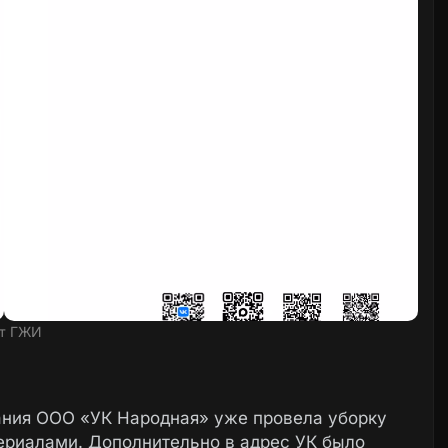
т ГЖИ
ния ООО «УК Народная» уже провела уборку
ериалами. Дополнительно в адрес УК было