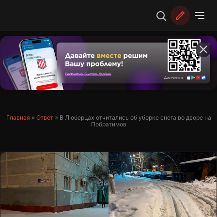
Перейти
к
содержимому
Главная
»
Ответ
»
В Люберцах отчитались об уборке снега во дворе на
Побратимов