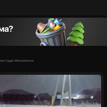
оне Садак Мензелинска