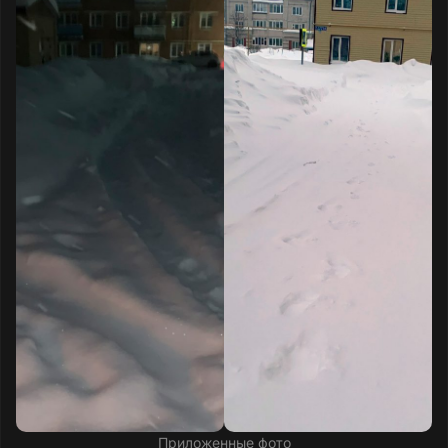
Во двор трактор не заезжает, придомовая
территория, тротуар к дому, детские
площадки и парковки относятся к УК, но
управляющая компания не реагирует на
обращения жильцов. Если возникнет
необходимость вызвать скорую помощь,
она не сможет проехать.
Текст обращения
Приложенные фото