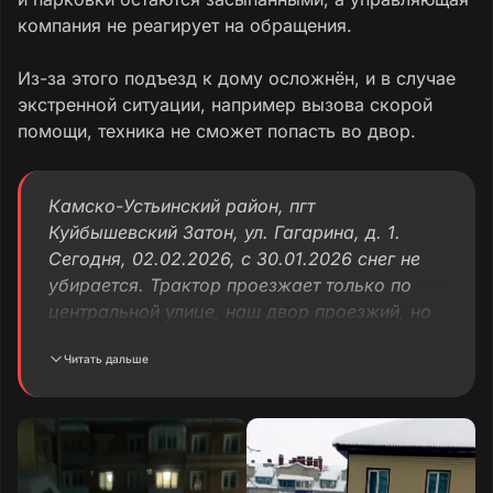
компания не реагирует на обращения.
Из-за этого подъезд к дому осложнён, и в случае
экстренной ситуации, например вызова скорой
помощи, техника не сможет попасть во двор.
Камско-Устьинский район, пгт
Куйбышевский Затон, ул. Гагарина, д. 1.
Сегодня, 02.02.2026, с 30.01.2026 снег не
убирается. Трактор проезжает только по
центральной улице, наш двор проезжий, но
со двора выехать невозможно. Если жильцы
Читать дальше
откопают колею для машин, трактор,
проходя по центральной улице, оставляет
сугробы высотой 60–70 см, из-за чего
шансов выехать практически нет.