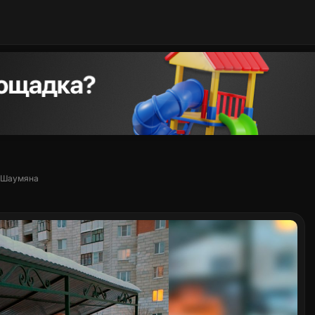
а Шаумяна