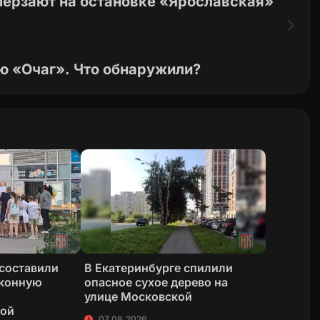
мерзают на остановке «Ярославская»
 «Очаг». Что обнаружили?
 составили
В Екатеринбурге спилили
аконную
опасное сухое дерево на
улице Московской
кой
07.08.2026