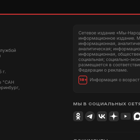
Сетевое издание «Мы-Наро
информационное издание. М
информационная, аналитиче
аналитическая; информацио
службой
информационная, обществен
и
социальная; социально-эко
размещается в соответстви
Федерации о рекламе.
 г.
Информация о возраст
18+
ю "САН
еринбург,
МЫ В СОЦИАЛЬНЫХ СЕТ