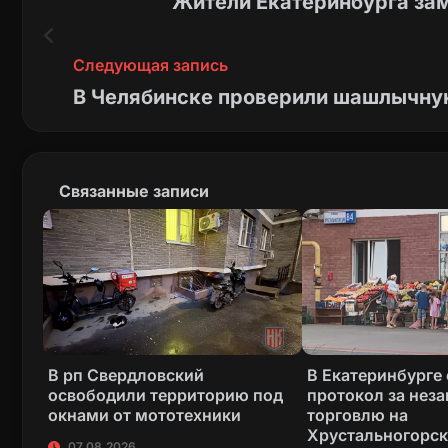
Жители Екатеринбурга за
Следующая запись
В Челябинске проверили шашлычную
Связанные записи
В рп Свердловский
В Екатеринбурге
освободили территорию под
протокол за нез
окнами от мототехники
торговлю на
Хрустальногорс
07.08.2026