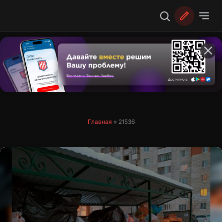
Перейти
к
содержимому
Главная
»
21536