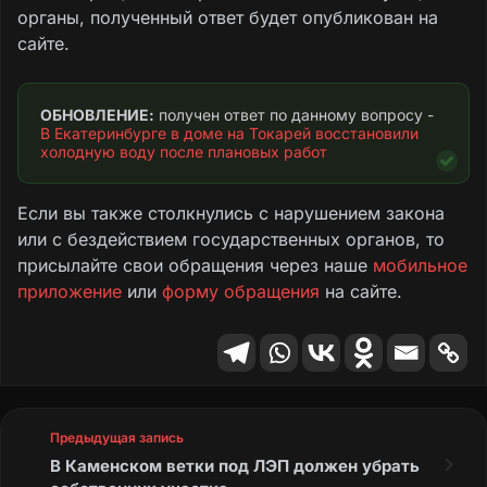
сходить. У нас многодетные семьи. Просим
органы, полученный ответ будет опубликован на
ещё раз нам помочь. Проживаем: г.
сайте.
Екатеринбург, ул. Токарей, 27, 3-й подъезд,
кв. **.
ОБНОВЛЕНИЕ:
 получен ответ по данному вопросу - 
Текст обращения
В Екатеринбурге в доме на Токарей восстановили 
холодную воду после плановых работ
Если вы также столкнулись с нарушением закона
или с бездействием государственных органов, то
присылайте свои обращения через наше
мобильное
приложение
или
форму обращения
на сайте.
Предыдущая запись
В Каменском ветки под ЛЭП должен убрать