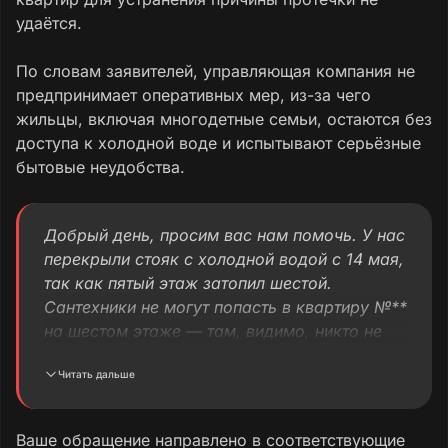
удаётся.
По словам заявителей, управляющая компания не
предпринимает оперативных мер, из-за чего
жильцы, включая многодетные семьи, остаются без
доступа к холодной воде и испытывают серьёзные
бытовые неудобства.
Добрый день, просим вас нам помочь. У нас
перекрыли стояк с холодной водой с 14 мая,
так как пятый этаж затопил шестой.
Сантехники не могут попасть в квартиру №**
на шестом этаже — там, видимо, никто не
проживает. На данный момент УК «Верх-
Читать дальше
Исетская» никаких действий за всё время не
предпринимает, сидим без холодной воды.
Не постираться, не помыться, не в туалет
Ваше обращение направлено в соответствующие