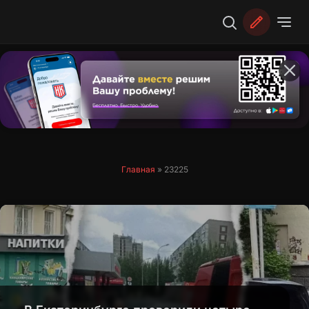
Перейти
к
содержимому
Главная
»
23225