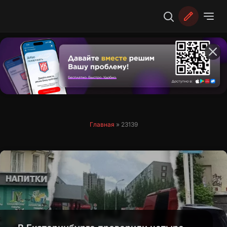
Перейти
к
содержимому
Главная
»
23139