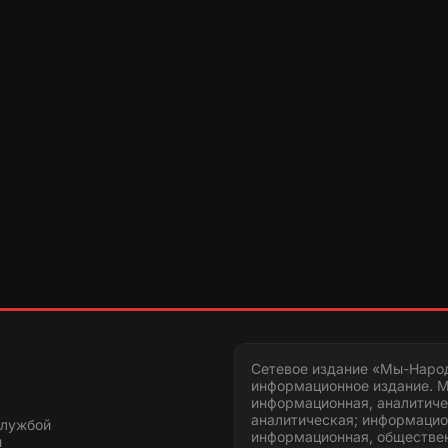
Сетевое издание «Мы-Наро
информационное издание. М
информационная, аналитиче
аналитическая; информацио
службой
информационная, обществен
и