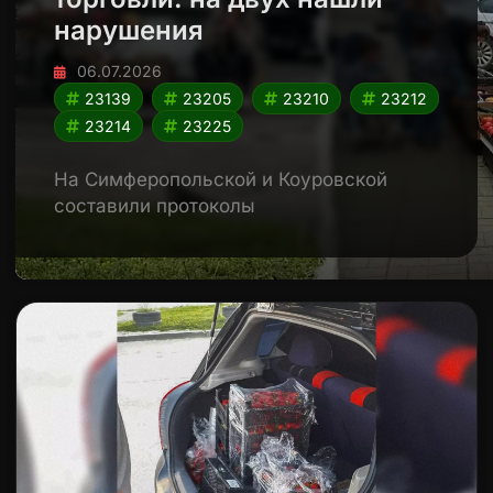
нарушения
06.07.2026
23139
23205
23210
23212
23214
23225
На Симферопольской и Коуровской
составили протоколы