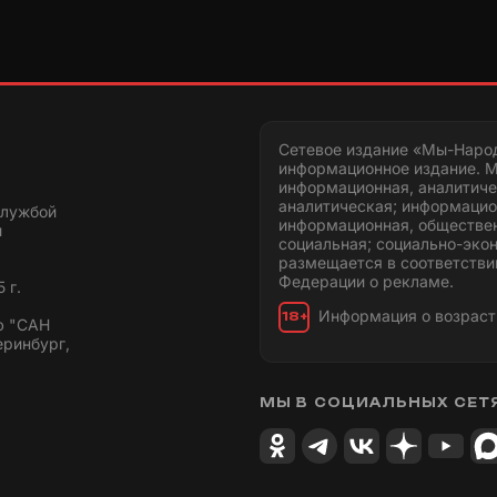
Сетевое издание «Мы-Наро
информационное издание. М
информационная, аналитиче
аналитическая; информацио
службой
информационная, обществен
и
социальная; социально-эко
размещается в соответстви
Федерации о рекламе.
 г.
Информация о возраст
18+
ю "САН
еринбург,
МЫ В СОЦИАЛЬНЫХ СЕТ