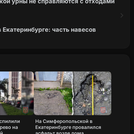
кой урны не справляются с отходами
 Екатеринбурге: часть навесов
 спилили
На Симферопольской в
рево на
Екатеринбурге провалился
ой
асфальт возле дома