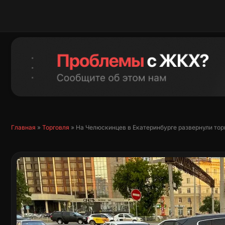
Перейти
к
содержимому
Главная
»
Торговля
»
На Челюскинцев в Екатеринбурге развернули то