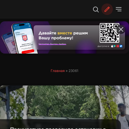
Перейти
к
содержимому
Главная
»
23061