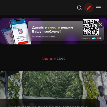
Перейти
к
содержимому
Главная
»
23060