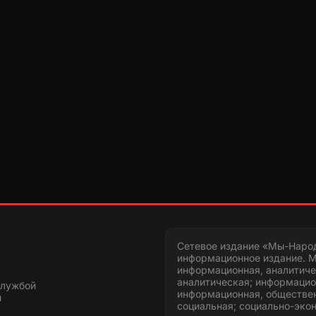
Сетевое издание «Мы-Наро
информационное издание. М
информационная, аналитиче
аналитическая; информацио
службой
информационная, обществен
и
социальная; социально-эко