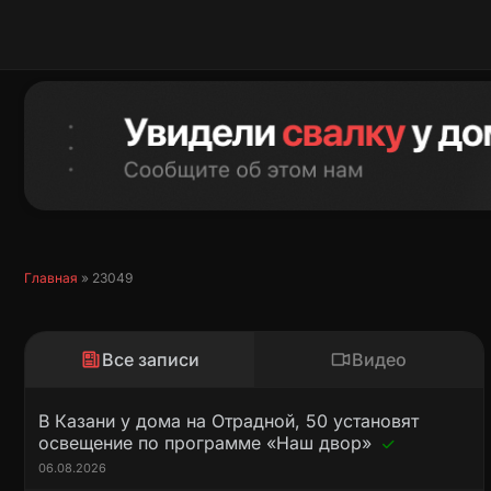
Перейти
к
содержимому
Главная
»
23049
Все записи
Видео
В Казани у дома на Отрадной, 50 установят
освещение по программе «Наш двор»
06.08.2026