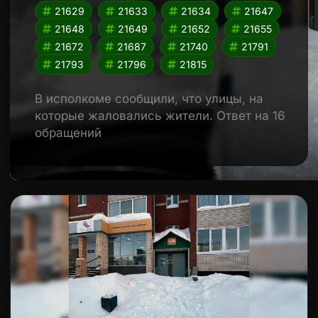
21629
21633
21634
21647
21648
21649
21652
21655
21672
21687
21740
21791
21793
21796
21815
В исполкоме сообщили, что улицы, на
которые жаловались жители. Ответ на 16
обращений