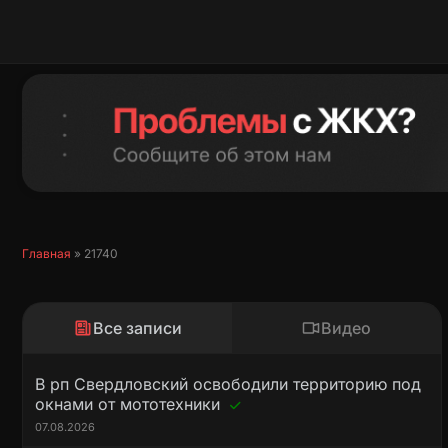
Перейти
к
содержимому
Главная
»
21740
Все записи
Видео
В рп Свердловский освободили территорию под
окнами от мототехники
07.08.2026