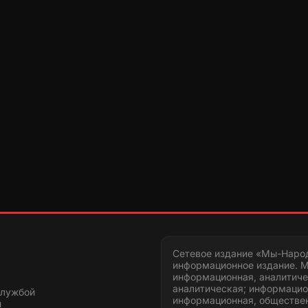
Сетевое издание «Мы-Наро
информационное издание. М
информационная, аналитиче
аналитическая; информацио
службой
информационная, обществен
и