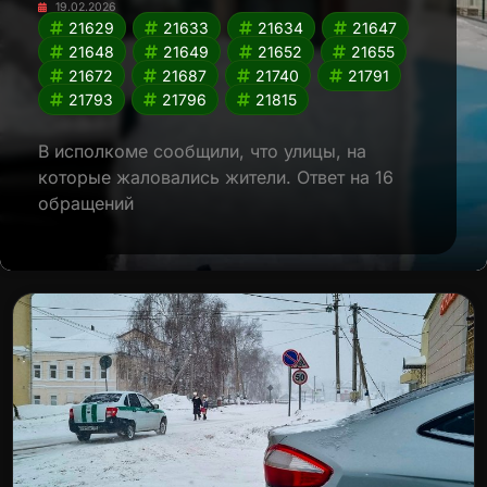
19.02.2026
21629
21633
21634
21647
21648
21649
21652
21655
21672
21687
21740
21791
21793
21796
21815
В исполкоме сообщили, что улицы, на
которые жаловались жители. Ответ на 16
обращений