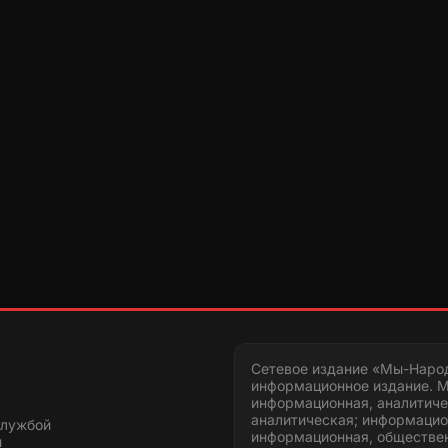
Сетевое издание «Мы-Наро
информационное издание. М
информационная, аналитиче
аналитическая; информацио
службой
информационная, обществен
и