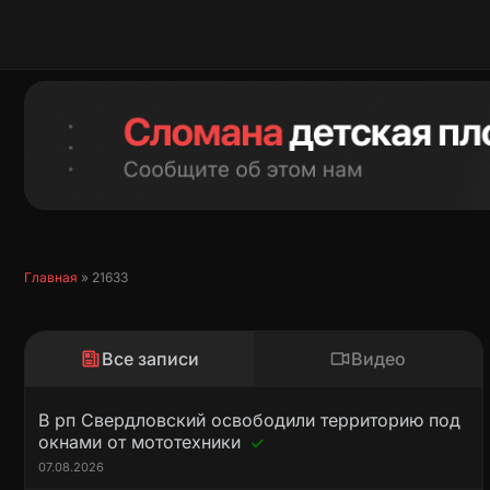
Перейти
к
содержимому
Главная
»
21633
Все записи
Видео
В рп Свердловский освободили территорию под
окнами от мототехники
07.08.2026