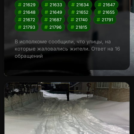
21629
21633
21634
21647
21648
21649
21652
21655
21672
21687
21740
21791
21793
21796
21815
В исполкоме сообщили, что улицы, на
которые жаловались жители. Ответ на 16
обращений